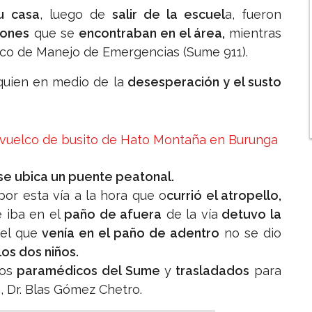
su casa
, luego de
salir de la escuel
a, fueron
ones
que se
encontraban en el área,
mientras
ico de Manejo de Emergencias (Sume 911).
quien en medio de la
desesperación y el susto
 vuelco de busito de Hato Montaña en Burunga
se ubica un puente peatonal.
or esta vía a la hora que o
currió el atropello,
 iba en el
paño de afuera
de la vía
detuvo la
 el que
venía en el paño de adentro
no se dio
os dos niños.
los
paramédicos del Sume
y
trasladados
para
n
, Dr. Blas Gómez Chetro.