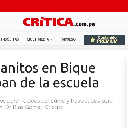
INSÓLITAS
MULTIMEDIA
IMPRESO
anitos en Bique
an de la escuela
s paramédicos del Sume y trasladados para
ján, Dr. Blas Gómez Chetro.