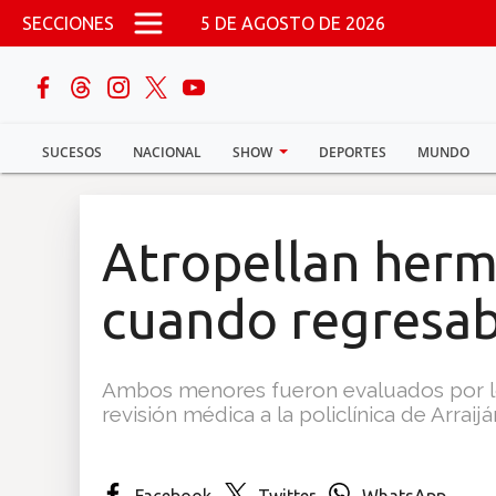
Pasar al contenido principal
SECCIONES
5 DE AGOSTO DE 2026
buscar
SUCESOS
NACIONAL
SHOW
DEPORTES
MUNDO
Sucesos
Nacional
Atropellan herm
Política
cuando regresab
Show
Ambos menores fueron evaluados por lo
Deportes
revisión médica a la policlínica de Arrai
Mundo
Facebook
Twitter
WhatsApp