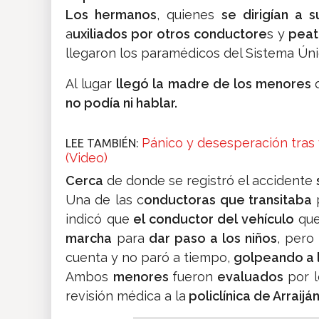
Los hermanos
, quienes
se dirigían a 
a
uxiliados por otros conductore
s y
peat
llegaron los paramédicos del Sistema Ún
Al lugar
llegó la madre de los menores
no podía ni hablar.
Pánico y desesperación tras
LEE TAMBIÉN:
(Video)
Cerca
de donde se registró el accidente
Una de las c
onductoras que transitaba
p
indicó que
el conductor del vehículo
que
marcha
para
dar paso a los niños
, pero
cuenta y no paró a tiempo,
golpeando a l
Ambos
menores
fueron
evaluados
por 
revisión médica a la
policlínica de Arraijá