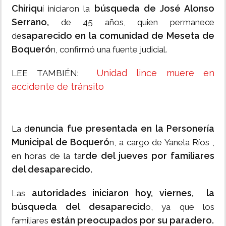
Chiriqu
búsqueda de José Alonso
í iniciaron la
Serrano,
de 45 años, quien permanece
saparecido en la comunidad de Meseta de
de
Boqueró
n, confirmó una fuente judicial.
Unidad lince muere en
LEE TAMBIÉN:
accidente de tránsito
enuncia fue presentada en la Personería
La d
Municipal de Boqueró
n, a cargo de Yanela Ríos ,
rde del jueves por familiares
en horas de la ta
del desaparecido.
autoridades iniciaron hoy, viernes, la
Las
búsqueda del desaparecid
o, ya que los
están preocupados por su paradero.
familiares