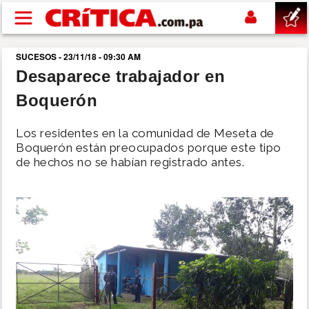
Pasar al contenido principal
SUCESOS - 23/11/18 - 09:30 AM
buscar
Desaparece trabajador en
Boquerón
SUCESOS
Los residentes en la comunidad de Meseta de
NACIONAL
Boquerón están preocupados porque este tipo
de hechos no se habían registrado antes.
POLÍTICA
SHOW
DEPORTES
MUNDO