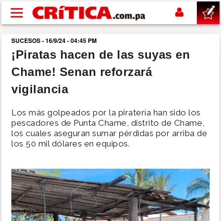
Pasar al contenido principal
SUCESOS - 16/9/24 - 04:45 PM
buscar
¡Piratas hacen de las suyas en
Chame! Senan reforzará
SUCESOS
vigilancia
NACIONAL
Los más golpeados por la piratería han sido los
pescadores de Punta Chame, distrito de Chame,
POLÍTICA
los cuales aseguran sumar pérdidas por arriba de
los 50 mil dólares en equipos.
SHOW
DEPORTES
MUNDO