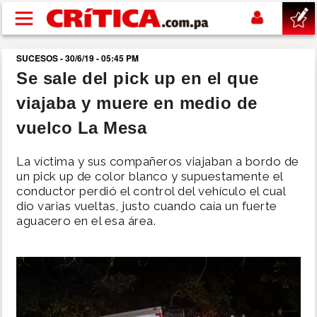
Pasar al contenido principal
SUCESOS - 30/6/19 - 05:45 PM
buscar
Se sale del pick up en el que
viajaba y muere en medio de
SUCESOS
vuelco La Mesa
NACIONAL
La víctima y sus compañeros viajaban a bordo de
un pick up de color blanco y supuestamente el
POLÍTICA
conductor perdió el control del vehículo el cual
dio varias vueltas, justo cuando caía un fuerte
aguacero en el esa área.
SHOW
DEPORTES
MUNDO