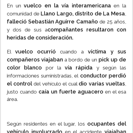
vuelco en la vía interamericana
En un
en la
Llano Largo, distrito de La Mesa
comunidad de
,
falleció Sebastián Aguirre Camaño
de 25 años,
compañantes resultaron con
y dos de sus a
heridas de consideración.
vuelco ocurrió
víctima y sus
El
cuando a
compañeros viajaban
pick up de
a bordo de un
color blanco
vía rápida
por la
y según las
conductor perdió
informaciones suministradas, el
el control
dio varias vueltas
del vehículo el cual
,
caía un fuerte aguacero
justo cuando
en el esa
área.
ocupantes del
Según residentes en el lugar, los
vehículo involucrado
viajaban
en el accidente