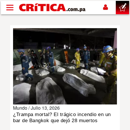
Pasar al contenido principal
buscar
SUCESOS
NACIONAL
POLÍTICA
SHOW
Mundo /
Julio 13, 2026
DEPORTES
¿Trampa mortal? El trágico incendio en un
bar de Bangkok que dejó 28 muertos
MUNDO