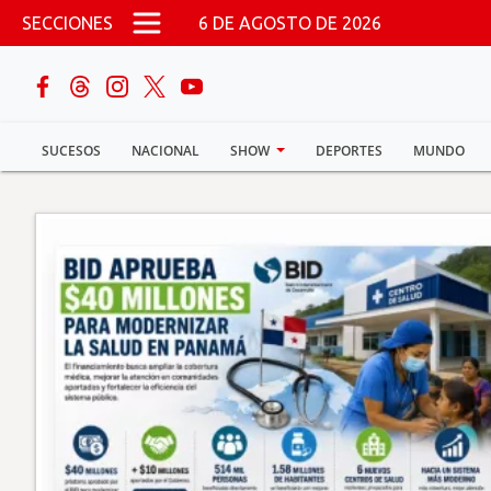
Pasar al contenido principal
SECCIONES
6 DE AGOSTO DE 2026
buscar
SUCESOS
NACIONAL
SHOW
DEPORTES
MUNDO
Sucesos
Nacional
Política
Show
Deportes
Mundo