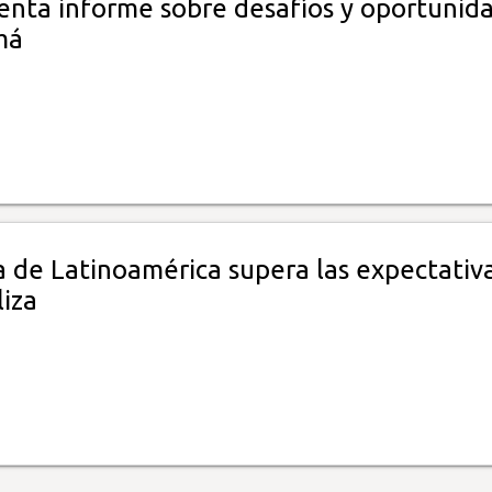
senta informe sobre desafíos y oportunid
má
 de Latinoamérica supera las expectativa
liza