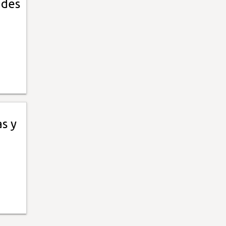
ades
s y