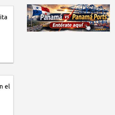
ita
n el