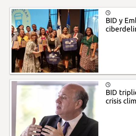
BID y Em
ciberdel
BID tripl
crisis cli