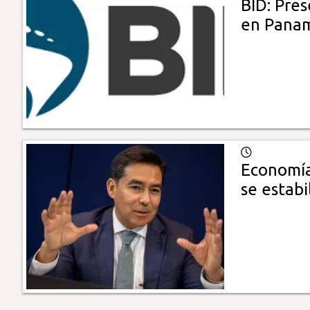
BID: Pre
en Pana
Economía
se estabi