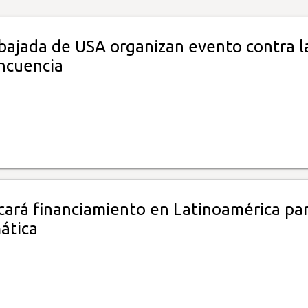
bajada de USA organizan evento contra l
incuencia
icará financiamiento en Latinoamérica pa
mática