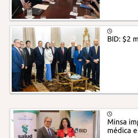
BID: $2 m
Minsa im
médica e