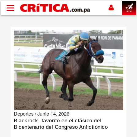
Pasar al contenido principal
buscar
SUCESOS
NACIONAL
POLÍTICA
SHOW
Deportes /
Junio 14, 2026
DEPORTES
Blackrock, favorito en el clásico del
Bicentenario del Congreso Anfictiónico
MUNDO