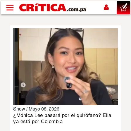
Pasar al contenido principal
buscar
SUCESOS
NACIONAL
POLÍTICA
SHOW
Show /
Mayo 08, 2026
DEPORTES
¿Mónica Lee pasará por el quirófano? Ella
ya está por Colombia
MUNDO