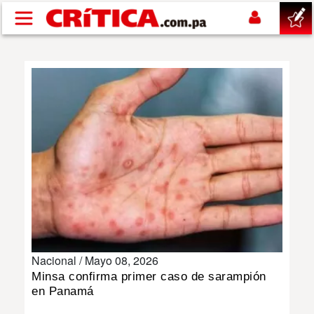
Pasar al contenido principal
buscar
SUCESOS
NACIONAL
POLÍTICA
SHOW
Nacional /
Mayo 08, 2026
DEPORTES
Minsa confirma primer caso de sarampión
en Panamá
MUNDO