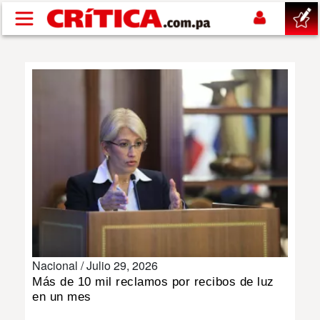
Pasar al contenido principal
buscar
SUCESOS
NACIONAL
POLÍTICA
SHOW
Nacional /
Julio 29, 2026
DEPORTES
Más de 10 mil reclamos por recibos de luz
en un mes
MUNDO