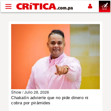
Pasar al contenido principal
buscar
SUCESOS
NACIONAL
POLÍTICA
SHOW
Show /
Julio 28, 2026
DEPORTES
Chakatín advierte que no pide dinero ni
cobra por pirámides
MUNDO