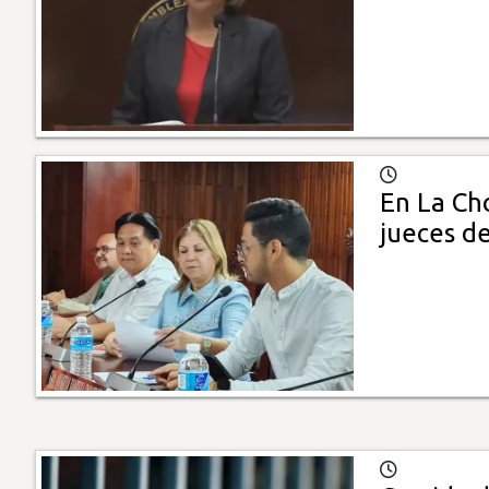
En La Cho
jueces d