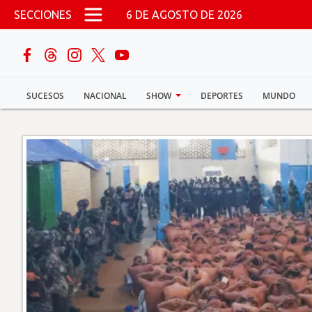
Pasar al contenido principal
SECCIONES
6 DE AGOSTO DE 2026
buscar
SUCESOS
NACIONAL
SHOW
DEPORTES
MUNDO
Sucesos
Nacional
Política
Show
Deportes
Mundo