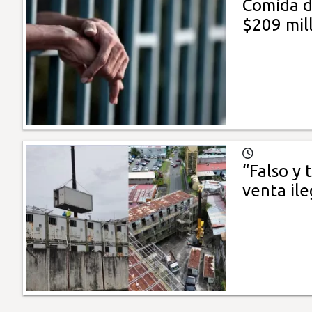
Comida d
$209 mil
“Falso y 
venta il