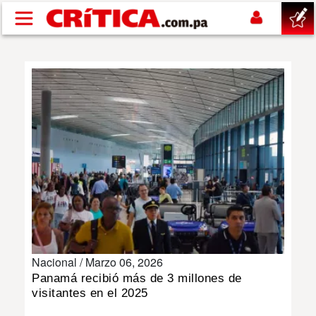
Pasar al contenido principal
buscar
SUCESOS
NACIONAL
POLÍTICA
SHOW
Nacional /
Marzo 06, 2026
DEPORTES
Panamá recibió más de 3 millones de
visitantes en el 2025
MUNDO