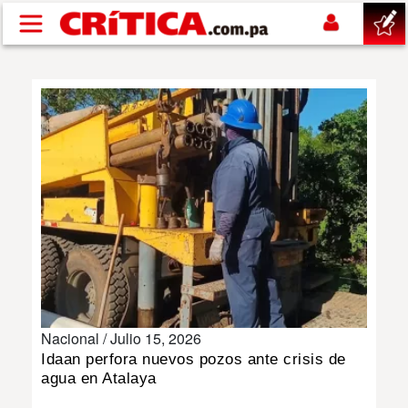
Pasar al contenido principal
buscar
SUCESOS
NACIONAL
POLÍTICA
SHOW
Nacional /
Julio 15, 2026
DEPORTES
Idaan perfora nuevos pozos ante crisis de
agua en Atalaya
MUNDO