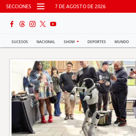
Pasar al contenido principal
SECCIONES
7 DE AGOSTO DE 2026
buscar
SUCESOS
NACIONAL
SHOW
DEPORTES
MUNDO
Sucesos
Nacional
Política
Show
Deportes
Mundo