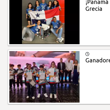
¡Panamá e
Grecia
Ganadore