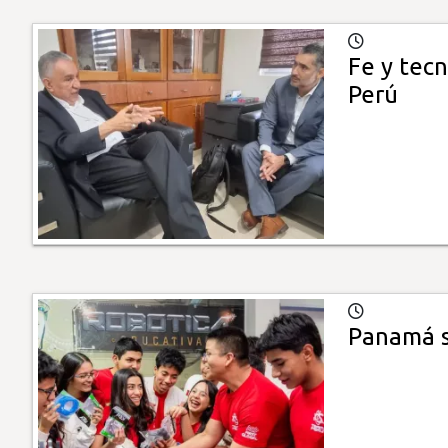
Fe y tec
Perú
Panamá s