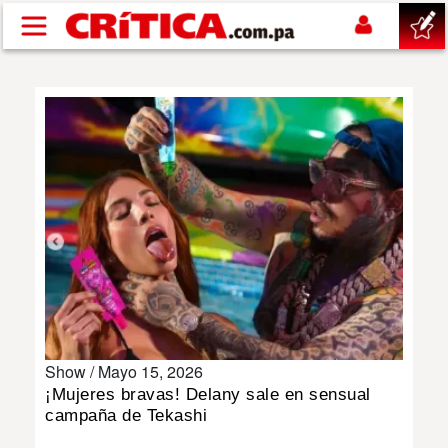
Pasar al contenido principal
buscar
SUCESOS
NACIONAL
POLÍTICA
SHOW
Show /
Mayo 15, 2026
DEPORTES
¡Mujeres bravas! Delany sale en sensual
campaña de Tekashi
MUNDO