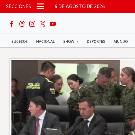
Pasar al contenido principal
SECCIONES
6 DE AGOSTO DE 2026
buscar
SUCESOS
NACIONAL
SHOW
DEPORTES
MUNDO
Sucesos
Nacional
Política
Show
Deportes
Mundo