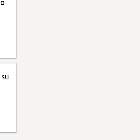
ro
 su