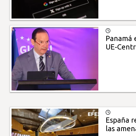
Panamá ex
UE-Centr
España r
las amen