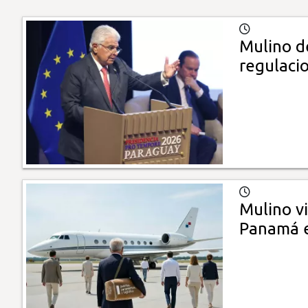
Mulino d
regulaci
Mulino v
Panamá e