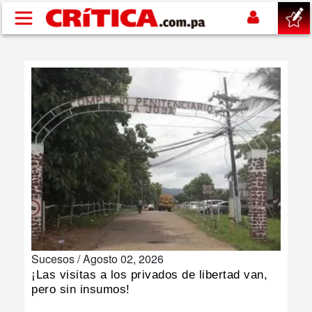
Pasar al contenido principal
buscar
SUCESOS
NACIONAL
POLÍTICA
SHOW
Sucesos /
Agosto 02, 2026
DEPORTES
¡Las visitas a los privados de libertad van,
pero sin insumos!
MUNDO