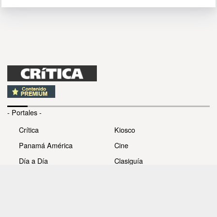
- Portales -
Crítica
Kiosco
Panamá América
Cine
Día a Día
Clasiguía
Mujer
Prémiate
Recetas
Impresora Pacífico