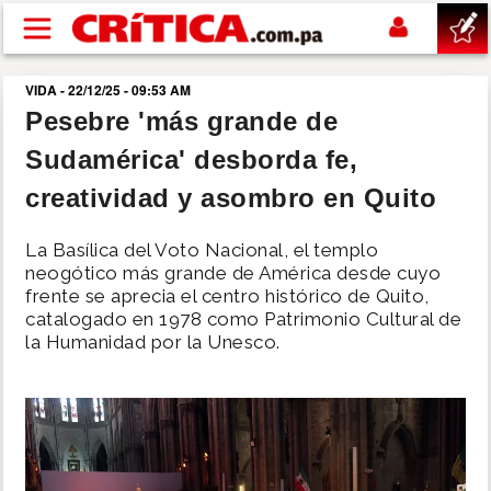
Pasar al contenido principal
VIDA - 22/12/25 - 09:53 AM
buscar
Pesebre 'más grande de
Sudamérica' desborda fe,
SUCESOS
creatividad y asombro en Quito
NACIONAL
La Basílica del Voto Nacional, el templo
neogótico más grande de América desde cuyo
POLÍTICA
frente se aprecia el centro histórico de Quito,
catalogado en 1978 como Patrimonio Cultural de
la Humanidad por la Unesco.
SHOW
DEPORTES
MUNDO