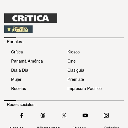
- Portales -
Crítica
Kiosco
Panamá América
Cine
Día a Día
Clasiguía
Mujer
Prémiate
Recetas
Impresora Pacífico
- Redes sociales -
Noticias
Whatsappcri
Videos
Galerías