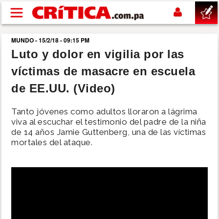
Pasar al contenido principal
MUNDO - 15/2/18 - 09:15 PM
buscar
Luto y dolor en vigilia por las
víctimas de masacre en escuela
SUCESOS
de EE.UU. (Video)
NACIONAL
Tanto jóvenes como adultos lloraron a lágrima
viva al escuchar el testimonio del padre de la niña
POLÍTICA
de 14 años Jamie Guttenberg, una de las víctimas
mortales del ataque.
SHOW
DEPORTES
MUNDO