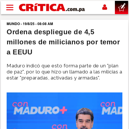
Pasar al contenido principal
MUNDO - 19/8/25 - 08:08 AM
buscar
Ordena despliegue de 4,5
millones de milicianos por temor
SUCESOS
a EEUU
NACIONAL
Maduro indicó que esto forma parte de un "plan
de paz", por lo que hizo un llamado a las milicias a
POLÍTICA
estar "preparadas, activadas y armadas".
SHOW
DEPORTES
MUNDO