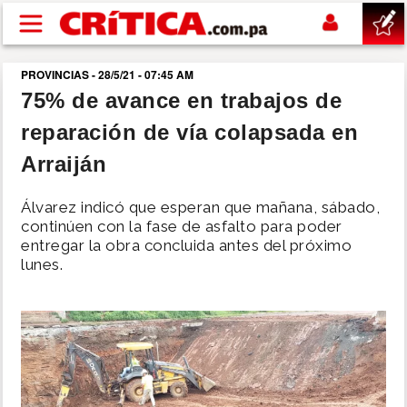
Pasar al contenido principal
PROVINCIAS - 28/5/21 - 07:45 AM
buscar
75% de avance en trabajos de
reparación de vía colapsada en
SUCESOS
Arraiján
NACIONAL
Álvarez indicó que esperan que mañana, sábado,
continúen con la fase de asfalto para poder
POLÍTICA
entregar la obra concluida antes del próximo
lunes.
SHOW
DEPORTES
MUNDO