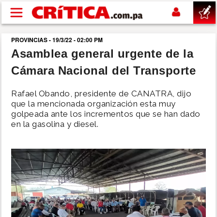
Pasar al contenido principal
PROVINCIAS - 19/3/22 - 02:00 PM
buscar
Asamblea general urgente de la
Cámara Nacional del Transporte
SUCESOS
Rafael Obando, presidente de CANATRA, dijo
NACIONAL
que la mencionada organización esta muy
golpeada ante los incrementos que se han dado
en la gasolina y diesel.
POLÍTICA
SHOW
DEPORTES
MUNDO