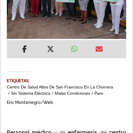
INSÓLITAS
MULTIMEDIA
IMPRESO
ETIQUETAS:
Centro De Salud Altos De San Francisco En La Chorrera
Sin Sistema Eléctrico
Malas Condiciones
Paro
Eric Montenegro/Web
Personal médico
enfermería
centro
y de
del