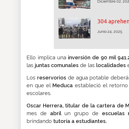
Diciembre 02, 20
304 aprehe
Junio 24, 2025
Ello implica una
inversión de 90 mil 941
las
juntas comunales
de las
localidades
e
Los
reservorios
de agua potable deberán
en que el
Meduca
estableció el retorn
escolares.
Oscar Herrera, titular de la cartera d
mes de
abril
un grupo de
escuelas 
brindando
tutoría a estudiantes.