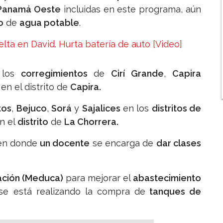
Panamá Oeste
incluidas en este programa, aún
o
de
agua potable
.
lta en David. Hurta batería de auto [Video]
 los
corregimientos
de
Cirí Grande
,
Capira
en el distrito de
Capira.
tos
,
Bejuco
,
Sorá
y
Sajalices
en los
distritos de
n el
distrito
de
La Chorrera.
 en donde
un docente
se encarga de
dar clases
ación (Meduca)
para mejorar el
abastecimiento
e está realizando la compra de
tanques de