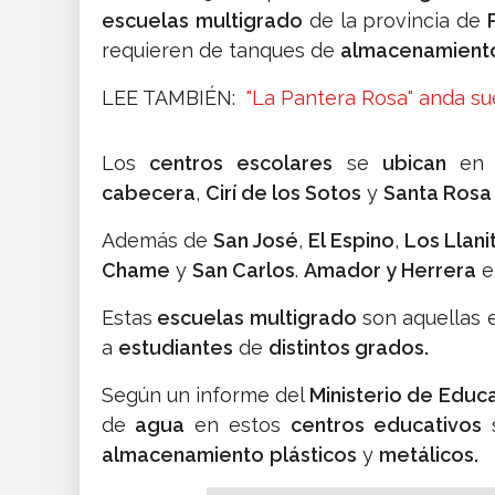
escuelas
multigrado
de la provincia de
requieren de tanques de
almacenamient
LEE TAMBIÉN:
"La Pantera Rosa" anda sue
Los
centros escolares
se
ubican
en
cabecera
,
Cirí de los Sotos
y
Santa Rosa
Además de
San José
,
El Espino
,
Los Llani
Chame
y
San Carlos
.
Amador y Herrera
e
Estas
escuelas multigrado
son aquellas
a
estudiantes
de
distintos grados.
Según un informe del
Ministerio de Educ
de
agua
en estos
centros educativos
s
almacenamiento
plásticos
y
metálicos.