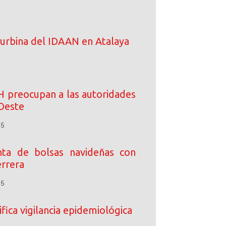
turbina del IDAAN en Atalaya
IH preocupan a las autoridades
Oeste
25
enta de bolsas navideñas con
rrera
25
fica vigilancia epidemiológica