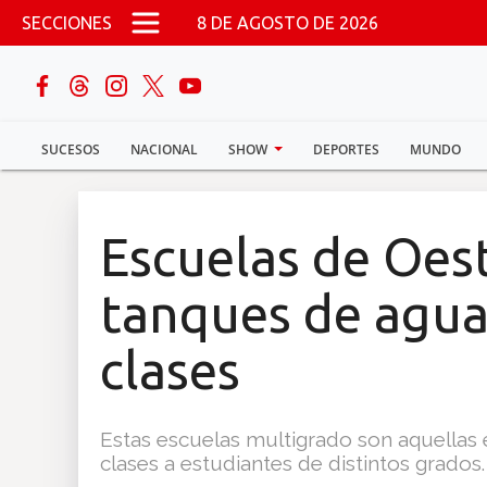
Pasar al contenido principal
SECCIONES
8 DE AGOSTO DE 2026
buscar
SUCESOS
NACIONAL
SHOW
DEPORTES
MUNDO
Sucesos
Nacional
Escuelas de Oes
Política
tanques de agua
Show
clases
Deportes
Estas escuelas multigrado son aquellas
clases a estudiantes de distintos grados.
Mundo