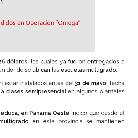
25
ndidos en Operación “Omega”
.26 dólares
, los cuales ya fueron
entregados
a
n donde se
ubican
las
escuelas multigrado.
 estar instalados antes del
31 de mayo
, fecha
o a
clases semipresencial
en algunos planteles
e Meduca, en Panamá Oeste
indicó que desde el
multigrado
en esta provincia se mantienen