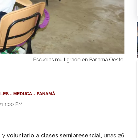
Escuelas multigrado en Panamá Oeste.
ALES
MEDUCA
PANAMÁ
1 1:00 PM
l
y
voluntario
a
clases semipresencial
, unas
26