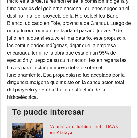
inició esta tarde, la reunión entre la comisión indígena y
funcionarios del gobierno nacional, quienes negocian el
INSÓLITAS
destino final del proyecto de la Hidroeléctrica Barro
Blanco, ubicado en Tolé, provincia de Chiriquí. Luego de
MULTIMEDIA
una primera reunión realizada el pasado jueves 2 de
julio, en la que si estuvo el mandatario, este propuso a
las comunidades indígenas, dejar que la empresa
IMPRESO
encargada termine la obra que está en un 95% de
ejecución y luego de su culminación, les entregaría las
llaves para iniciar un nuevo debate sobre el
funcionamiento. Esa propuesta no fue aceptada por la
dirigencia indígena que insiste en la cancelación total
del proyecto y derribar la infraestructura de la
hidroeléctrica.
Te puede interesar
Vandalizan turbina del IDAAN
en Atalaya