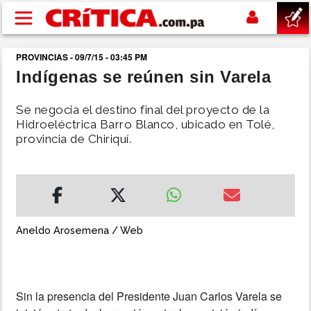
Pasar al contenido principal
PROVINCIAS - 09/7/15 - 03:45 PM
buscar
Indígenas se reúnen sin Varela
SUCESOS
Se negocia el destino final del proyecto de la
Hidroeléctrica Barro Blanco, ubicado en Tolé,
provincia de Chiriquí.
NACIONAL
POLÍTICA
SHOW
Aneldo Arosemena / Web
DEPORTES
Sin la presencia del Presidente Juan Carlos Varela se
MUNDO