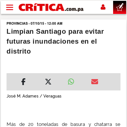
Pasar al contenido principal
PROVINCIAS - 07/10/15 - 12:00 AM
buscar
Limpian Santiago para evitar
futuras inundaciones en el
SUCESOS
distrito
NACIONAL
POLÍTICA
SHOW
José M. Adames / Veraguas
DEPORTES
MUNDO
Más de 20 toneladas de basura y chatarra se