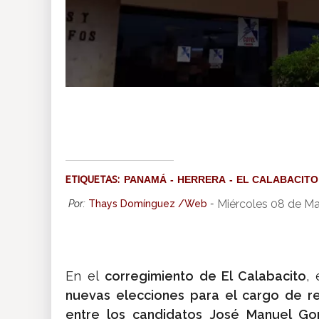
ETIQUETAS:
PANAMÁ
HERRERA
EL CALABACITO
Miércoles 08 de M
Por:
Thays Domínguez /Web
-
En el
corregimiento de El Calabacito
, 
nuevas elecciones para el cargo de r
entre los candidatos José Manuel Gon