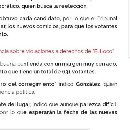
crático, quien busca la reelección.
 obtuvo cada candidato
, por lo que el Tribunal
ar, los nuevos comicios, para que los votantes
nto.
cia sobre violaciones a derechos de "El Loco"
 buena co
ntienda con un margen muy cerrado,
to que tiene un total de 631 votantes.
uro del corregimiento
”, indicó
González
, quien
encia política.
nte del luga
r, indicó que aunque p
arezca difícil
 por lo qu
e esperarán la fecha de las nuevas