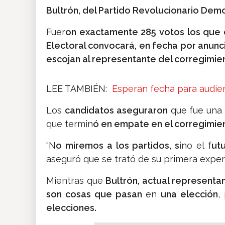
Bultrón, del Partido Revolucionario Demo
Fuer
on exactamente 285 votos los que
Electoral convocará, en fecha por anunci
escojan al representante del corregimie
LEE TAMBIÉN:
Esperan fecha para audien
Los
candidatos aseguraron
que fue una
que termin
ó en empate en el corregimien
“N
o miremos a los partidos, s
ino el f
ut
aseguró que se trató de su primera experi
Mientras que
Bultrón, actual representa
son cosas que pasan
en
una elección
,
elecciones.