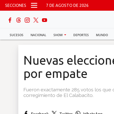
Pasar al contenido principal
SECCIONES
7 DE AGOSTO DE 2026
buscar
SUCESOS
NACIONAL
SHOW
DEPORTES
MUNDO
Sucesos
Nacional
Nuevas eleccione
Política
por empate
Show
Fueron exactamente 285 votos los que 
Deportes
corregimiento de El Calabacito.
Mundo
Facebook
Twitter
WhatsApp