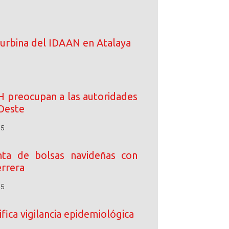
turbina del IDAAN en Atalaya
IH preocupan a las autoridades
Oeste
25
enta de bolsas navideñas con
rrera
25
fica vigilancia epidemiológica