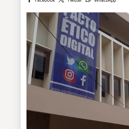
Insólitas
Multimedia
Impreso