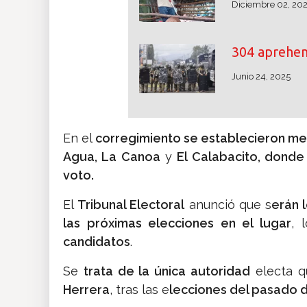
Diciembre 02, 20
304 aprehe
Junio 24, 2025
En el
corregimiento se establecieron m
Agua, La Canoa
y
El Calabacito, donde
voto.
El
Tribunal Electoral
anunció que s
erán 
las próximas elecciones en el lugar
, 
candidatos
.
Se
trata de la única autoridad
electa q
Herrera
, tras las e
lecciones del pasado 