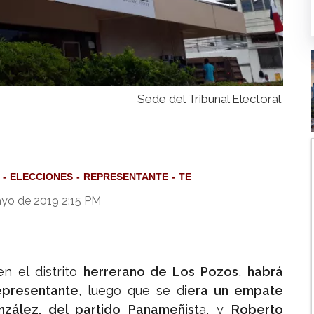
Sede del Tribunal Electoral.
ELECCIONES
REPRESENTANTE
TE
ayo de 2019 2:15 PM
en el distrito
herrerano de Los Pozos
,
habrá
epresentante
, luego que se d
iera un empate
zález, del partido Panameñist
a, y
Roberto