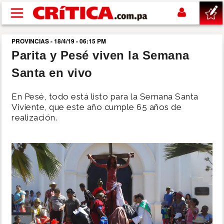
Pasar al contenido principal
PROVINCIAS - 18/4/19 - 06:15 PM
buscar
Parita y Pesé viven la Semana
Santa en vivo
SUCESOS
En Pesé, todo está listo para la Semana Santa
NACIONAL
Viviente, que este año cumple 65 años de
realización.
POLÍTICA
SHOW
DEPORTES
MUNDO