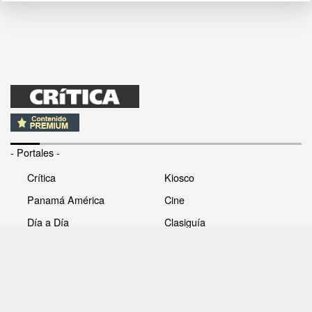
- Portales -
Crítica
Kiosco
Panamá América
Cine
Día a Día
Clasiguía
Mujer
Prémiate
Recetas
Impresora Pacífico
- Redes sociales -