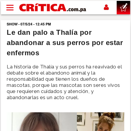
Pasar al contenido principal
SHOW - 07/5/24 - 12:45 PM
buscar
Le dan palo a Thalía por
abandonar a sus perros por estar
SUCESOS
enfermos
NACIONAL
La historia de Thalía y sus perros ha reavivado el
debate sobre el abandono animal y la
POLÍTICA
responsabilidad que tienen los dueños de
mascotas, porque las mascotas son seres vivos
que requieren cuidados y atención, y
SHOW
abandonarlas es un acto cruel.
DEPORTES
MUNDO