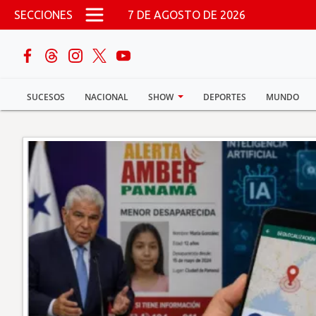
Pasar al contenido principal
SECCIONES
7 DE AGOSTO DE 2026
buscar
SUCESOS
NACIONAL
SHOW
DEPORTES
MUNDO
Sucesos
Nacional
Política
Show
Deportes
Mundo