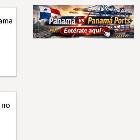
nama
 no