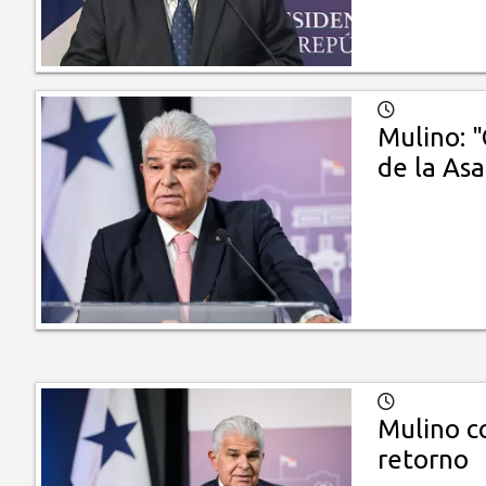
Mulino: 
de la As
Mulino c
retorno