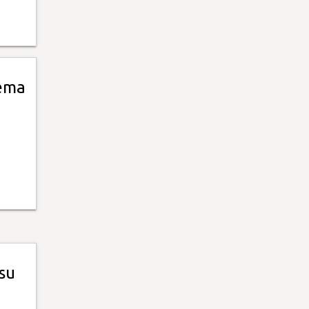
lema
su