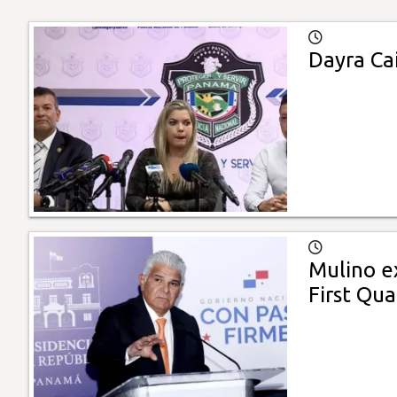
Dayra Cai
Mulino e
First Qu