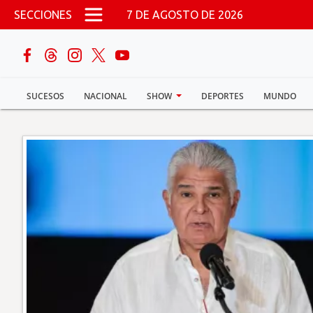
Pasar al contenido principal
SECCIONES
7 DE AGOSTO DE 2026
buscar
SUCESOS
NACIONAL
SHOW
DEPORTES
MUNDO
Sucesos
Nacional
Política
Show
Deportes
Mundo