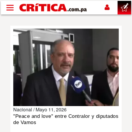
Pasar al contenido principal
buscar
SUCESOS
NACIONAL
POLÍTICA
SHOW
Nacional /
Mayo 11, 2026
DEPORTES
"Peace and love" entre Contralor y diputados
de Vamos
MUNDO