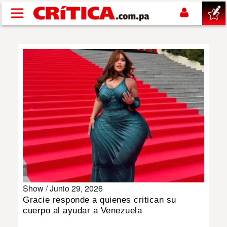
Pasar al contenido principal
buscar
SUCESOS
NACIONAL
POLÍTICA
SHOW
Show /
Junio 29, 2026
DEPORTES
Gracie responde a quienes critican su
cuerpo al ayudar a Venezuela
MUNDO