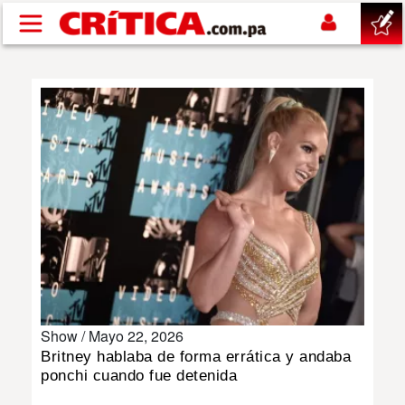
Pasar al contenido principal
buscar
SUCESOS
NACIONAL
POLÍTICA
SHOW
Show /
Mayo 22, 2026
DEPORTES
Britney hablaba de forma errática y andaba
ponchi cuando fue detenida
MUNDO