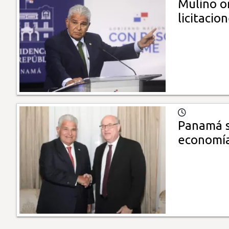
Mulino o
licitacio
Panamá se
economí