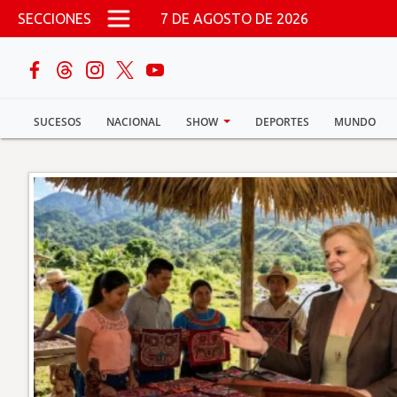
Pasar al contenido principal
SECCIONES
7 DE AGOSTO DE 2026
buscar
SUCESOS
NACIONAL
SHOW
DEPORTES
MUNDO
Sucesos
Nacional
Política
Show
Deportes
Mundo