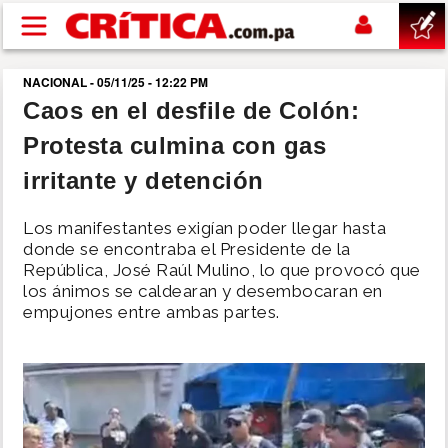
Pasar al contenido principal
NACIONAL - 05/11/25 - 12:22 PM
buscar
Caos en el desfile de Colón:
Protesta culmina con gas
SUCESOS
irritante y detención
NACIONAL
Los manifestantes exigían poder llegar hasta
donde se encontraba el Presidente de la
POLÍTICA
República, José Raúl Mulino, lo que provocó que
los ánimos se caldearan y desembocaran en
empujones entre ambas partes.
SHOW
DEPORTES
MUNDO