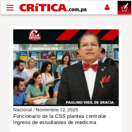
Pasar al contenido principal
buscar
SUCESOS
NACIONAL
POLÍTICA
SHOW
Nacional /
Noviembre 12, 2025
DEPORTES
Funcionario de la CSS plantea controlar
ingreso de estudiantes de medicina
MUNDO