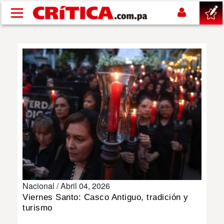
Pasar al contenido principal
buscar
SUCESOS
NACIONAL
POLÍTICA
SHOW
Nacional /
Abril 04, 2026
DEPORTES
Viernes Santo: Casco Antiguo, tradición y
turismo
MUNDO