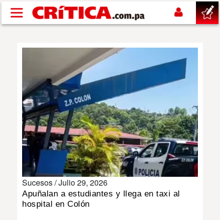
Pasar al contenido principal
buscar
SUCESOS
NACIONAL
POLÍTICA
SHOW
Sucesos /
Julio 29, 2026
DEPORTES
Apuñalan a estudiantes y llega en taxi al
hospital en Colón
MUNDO