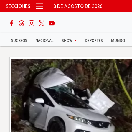
Pasar al contenido principal
SECCIONES
8 DE AGOSTO DE 2026
buscar
SUCESOS
NACIONAL
SHOW
DEPORTES
MUNDO
Sucesos
Nacional
Política
Show
Deportes
Mundo