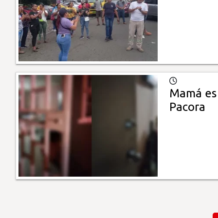
Mamá es a
Pacora