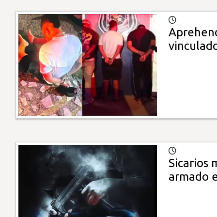
Aprehend
vinculad
Sicarios 
armado e