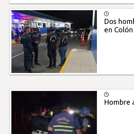
Dos homb
en Colón
Hombre a