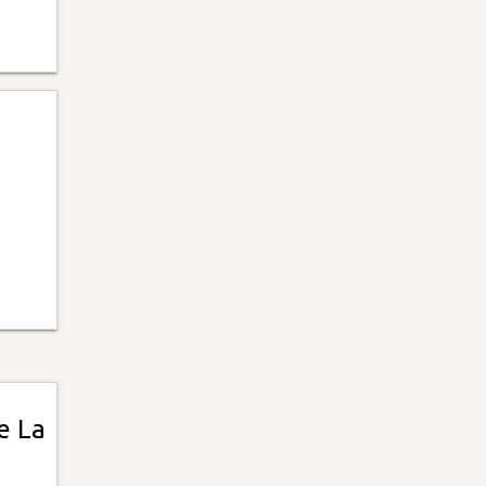
a
e La