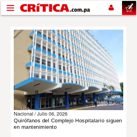
Pasar al contenido principal
buscar
SUCESOS
NACIONAL
POLÍTICA
SHOW
Nacional /
Julio 06, 2026
DEPORTES
Quirófanos del Complejo Hospitalario siguen
en mantenimiento
MUNDO