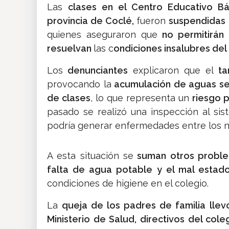
Las
clases en el Centro Educativo Bá
provincia de Coclé,
fueron
suspendidas
quienes aseguraron que
no permitirán 
resuelvan
las c
ondiciones insalubres del
Los
denunciantes
explicaron que el
ta
provocando la
acumulación de aguas ser
de clases
, lo que representa un
riesgo p
pasado se realizó una inspección al sis
podría generar enfermedades entre los ni
A esta situación se
suman otros probl
falta de agua potable y el mal estado 
condiciones de higiene en el colegio.
La
queja de los padres de familia llev
Ministerio de Salud, directivos del col