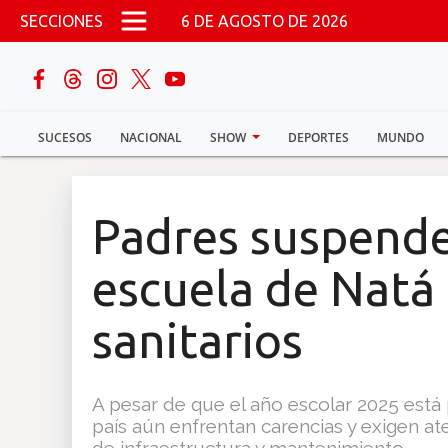
Pasar al contenido principal
SECCIONES
6 DE AGOSTO DE 2026
buscar
SUCESOS
NACIONAL
SHOW
DEPORTES
MUNDO
Sucesos
Nacional
Padres suspende
Política
escuela de Natá
Show
sanitarios
Deportes
A pesar de que el año escolar 2025 está
país aún enfrentan carencias y exigen a
Mundo
de infraestructura y mantenimiento.