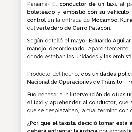
Panamá- El
conductor de un taxi
, al 
boleteado
y
embistió con su vehículo
control
en la entrada de
Mocambo, Kun
del
vertedero de Cerro Patacón
.
Según detalló el
mayor Eduardo Aguilar
manejo desordenado
. Aparentemente, 
donde estaban las unidades y
las embist
Producto del hecho,
dos unidades polici
Nacional de Operaciones de Tránsito
—
r
Fue necesaria la
intervención de otras u
el taxi
y
aprehender al conductor
, que
que se desplazaban, la cual terminó con 
¿Por qué el taxista decidió tomar esta 
deberá enfrentar la justicia
por embestir 