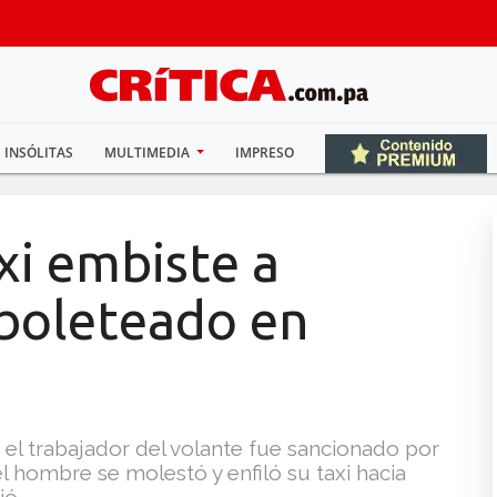
INSÓLITAS
MULTIMEDIA
IMPRESO
xi embiste a
r boleteado en
 el trabajador del volante fue sancionado por
hombre se molestó y enfiló su taxi hacia
ió.