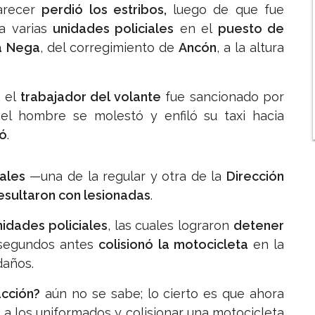
parecer
perdió los estribos,
luego de que fue
a varias
unidades policiales
en el
puesto de
a Nega
, del corregimiento de
Ancón
, a la altura
, el
trabajador del volante
fue sancionado por
el hombre se molestó y enfiló su taxi hacia
ió
.
ales
—una de la regular y otra de la
Dirección
esultaron con lesionadas
.
nidades policiales
, las cuales lograron
detener
 segundos antes
colisionó la motocicleta
en la
daños.
acción?
aún no se sabe; lo cierto es que ahora
a los uniformados y colisionar una motocicleta