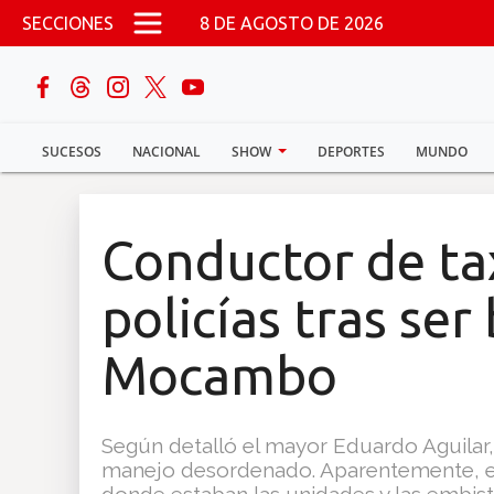
Pasar al contenido principal
SECCIONES
8 DE AGOSTO DE 2026
buscar
SUCESOS
NACIONAL
SHOW
DEPORTES
MUNDO
Sucesos
Nacional
Conductor de ta
Política
policías tras se
Show
Mocambo
Deportes
Según detalló el mayor Eduardo Aguilar,
manejo desordenado. Aparentemente, el 
Mundo
donde estaban las unidades y las embist