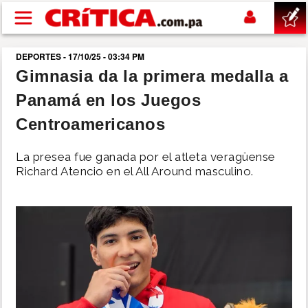
Pasar al contenido principal
DEPORTES - 17/10/25 - 03:34 PM
buscar
Gimnasia da la primera medalla a
Panamá en los Juegos
SUCESOS
Centroamericanos
NACIONAL
La presea fue ganada por el atleta veragüense
Richard Atencio en el All Around masculino.
POLÍTICA
SHOW
DEPORTES
MUNDO