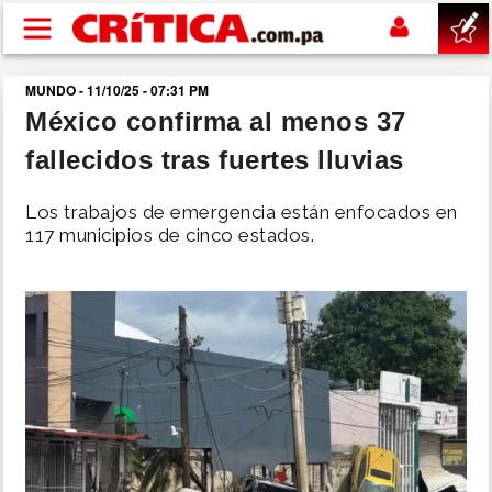
Pasar al contenido principal
MUNDO - 11/10/25 - 07:31 PM
buscar
México confirma al menos 37
fallecidos tras fuertes lluvias
SUCESOS
Los trabajos de emergencia están enfocados en
NACIONAL
117 municipios de cinco estados.
POLÍTICA
SHOW
DEPORTES
MUNDO