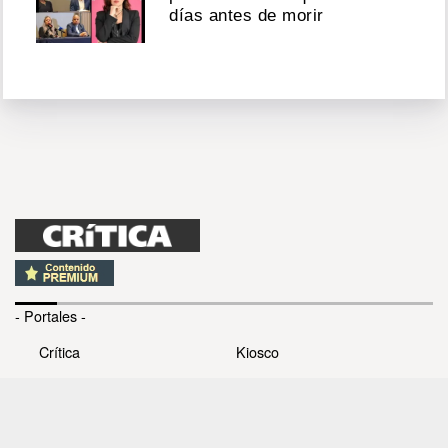
días antes de morir
- Portales -
Crítica
Kiosco
Panamá América
Cine
Día a Día
Clasiguía
Mujer
Prémiate