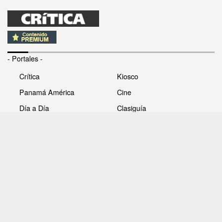
- Portales -
Crítica
Kiosco
Panamá América
Cine
Día a Día
Clasiguía
Mujer
Prémiate
Recetas
Impresora Pacífico
- Redes sociales -
Noticias
Whatsappcri
Videos
Galerías