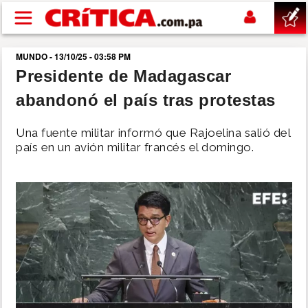
Pasar al contenido principal
MUNDO - 13/10/25 - 03:58 PM
buscar
Presidente de Madagascar
abandonó el país tras protestas
SUCESOS
Una fuente militar informó que Rajoelina salió del
NACIONAL
país en un avión militar francés el domingo.
POLÍTICA
SHOW
DEPORTES
MUNDO